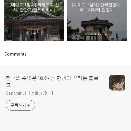
[대마도 1일차] 와타즈미 신
[대마도 1일차] 한국전망대,
사, 만관교(만제키바시)
에보시다케 전망대
2018.05.16
2018.05.16
Comments
전국의 수많은 '호야'중 한명이 꾸리는 블로
그
Centrair 님의 블로그입니다.
구독하기