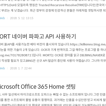
-HTTPS;DoH) 모질라측 명칭은 Trusted Recursive Resolve(TRR)입니다만,한
 부르는 게 낫겠습니다. 최근 정부의 감청에 민감하신 분들은 아래처럼 셋팅하시면 되겠
버전을 준비합니다. (게시물 기준 65.0) 2. 오른쪽 상단의 메뉴를 열고 설정으로 들어갑
Web
2018. 5. 12. 13:15
 설정으로 들어갑니다. 4. "HTTPS를 통한 DNS를 사용하도록 설정"을 체크하고 확인을
ORT 네이버 파파고 API 사용하기
버 新API를 사용가능한 베타 버전이 출시되어 있습니다.https://killkimno.blog.me
눈을 위한 기술이 2개 있습니다. OCR과 기계 번역이죠.그걸 해주는 프로그램 중 하나가 MORT
blog.me/70178280872 )입니다. MORT는 OCR로 원어를 읽고 DB/BING/NAV
 작성할 필요가 있고,BING은 신규 API 발급이 중단돼 사용이 어렵습니다. 그나마 
번역 API 발급이 가능한데, 이런 오류가 나면서 안 되는 경우가 있습니다. 가이드( https://ki
Web
2018. 1. 7. 22:44
7426967 )를 충실히 따라하셨다면뭔가 걸..
icrosoft Office 365 Home 셋팅
, 사무 일선에서 마이크로소프트 오피스는 빠질 수 없는 소프트웨어 입니다.그런 만큼
를 통한 소프트웨어 불법 유통이 횡행하죠. 과거에는 단품을 수십만원 받고 비싸게 팔
 판매합니다),클라우드의 확대로 저렴하게 월단위, 년단위 구독이 가능해졌습니다.