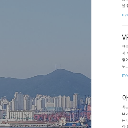
을 
폰,
IT/
om
리셀
V
요즘
서 
엮어
워크
IP 
IT/
46 
아
최근
M 
는 
안 