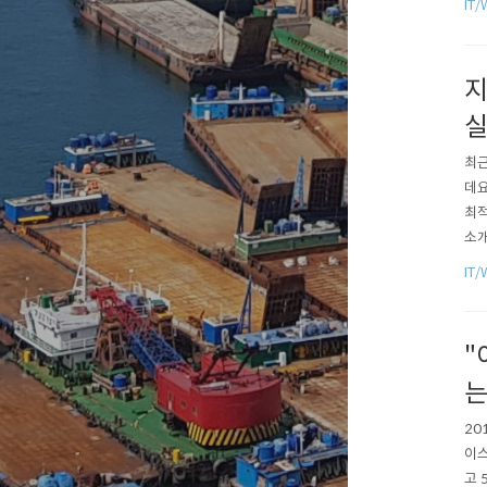
IT/
사용
지
실
최근
데요
최적
소개
으며
IT/
아이
요가
"
는
20
이스
고 