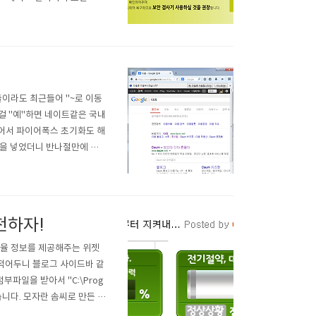
 초기 설정 후에는 쳐다보지
 펌웨어 그대로 쓰는 사람이
들이라도 최근들어 "~로 이동
저걸 "예"하면 네이트같은 국내
어서 파이어폭스 초기화도 해
문을 넣었더니 반나절만에 해
억하시나요? KT에서 주소창에
지금은 검색 결과만 알려주는
천하자!
예비율 정보를 제공해주는 위젯
 적어두니 블로그 사이드바 같
파일을 받아서 "C:\Prog
 있습니다. 모자란 솜씨로 만든 것
우 8 유저분들은 가젯 자체를