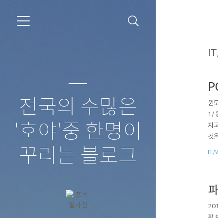
IT
P
전국의 수많은
윈도
1/
'호야'중 한명이
지고
것을
우 
꾸리는 블로그
IT/
20
파
20
활 