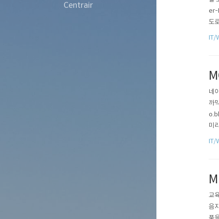
Centrair
er
도로
신 
IT/
워크
M
네이
까막
o.
미리
가 
IT/
64
M
교육
음지
품을