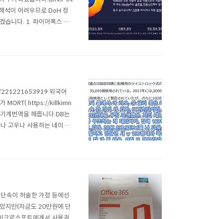
국어 해석이 어려우므로 DoH 정
습니다. 1. 파이어폭스 최
니다. 3. 설정 최하단의 네트
 ..
/221221653919 외국어
( https://killkimn
ER로 기계번역을 해줍니다.DB는
미우나 고우나 사용하는 네이버
llkimno.blog.me/220
 단속이 허술한 가정 등에선
았지만(지금도 20만원에 단
마이크로소프트에게서 사용권