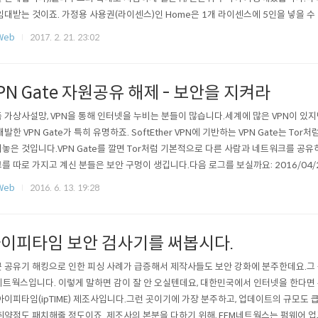
임대받는 것이죠. 가정용 사용권(라이센스)인 Home은 1개 라이센스에 5인을 넣을 수 있
 1태블릿에 최신 MS오피스를 언제나 설치할 수 있습니다.(태블릿에는 10인치 이하 윈
Web
2017. 2. 21. 23:02
e의 정가는 연간 119,000원, 월 11,900원인데요.인당 연간 2만 4천원 정도, 월간
러(..
PN Gate 자원공유 해제 - 보안을 지켜라
 가상사설망, VPN을 통해 인터넷을 누비는 분들이 많습니다.세계에 많은 VPN이 있지
개발한 VPN Gate가 특히 유명하죠. SoftEther VPN에 기반하는 VPN Gate는 T
놓은 것입니다.VPN Gate를 깔면 Tor처럼 기본적으로 다른 사람과 네트워크를 공유
를 따로 가지고 계신 분들은 보안 구멍이 생깁니다.다음 로그를 보실까요: 2016/04/21 
할당함: ***.***.***.46 (MAC : **-**-**-**-**-**) 2016/04/21 15:25:05 DHCP 
Web
2016. 6. 13. 19:28
(MAC : **-**-**-**-..
이피타임 보안 검사기를 써봅시다.
 공유기 해킹으로 인한 피싱 사례가 급증해서 제작사들도 보안 강화에 분주한데요.그 
네트웍스입니다. 이렇게 말하면 감이 잘 안 오실텐데요, 대한민국에서 인터넷을 한다면 
아이피타임(ipTIME) 제조사입니다.그런 곳이기에 가장 분주하고, 업데이트의 규모도 큽
취약점도 패치해줄 정도이죠. 제조사의 본분을 다하기 위해, EFM네트웍스는 펌웨어 