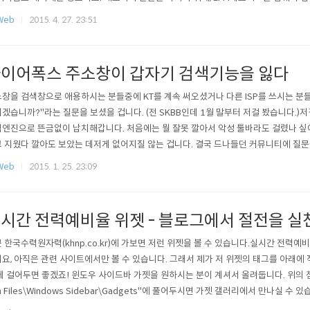
 통합 배포하고 있습니다.대다수 사람들은 공유기는 잘 굴러가면 그만이라는 마인드로
Web
2015. 4. 27. 23:51
않는 데,이 때문에 구형 펌웨어를 계속 쓰는 사람들이 있습니다.(지금 이 순간에도 초기
죠.) 그래서 펌..
이어폭스 주소창이 갑자기 검색기능을 잃다
창을 검색창으로 애용하시는 분들중에 KT를 계속 써오셨거나 다른 ISP를 쓰시는 분
겠습니까?"라는 질문을 보셨을 겁니다. (전 SKBB인데 1월 말부터 저걸 봤습니다.)
엔진으로 뜬금없이 납치해갑니다. 처음에는 뭘 잘못 깔아서 악성 툴바라도 걸렸나 싶
 지웠다 깔아도 보았는 데저게 없어지질 않는 겁니다. 결국 드나들던 커뮤니티에 질
 나왔습니다. DNS 문제입니다.2000년대에 이름을 날렸던 '넷피아 한글 주소'을 기
Web
2015. 1. 25. 23:09
로 입력하면 해당 사이트로 데려가주고, 맞는 주소가 없다면 검색 결과를 띄워줬죠.
린 주소창'과 한글..
시간 전력예비율 위젯 - 블로그에서 절전을 실
 한국수력원자력(khnp.co.kr)에 가보면 저런 위젯을 볼 수 있습니다.실시간 전력
요, 아직은 관련 사이트에서만 볼 수 있습니다. 그래서 제가 저 위젯의 태그를 아래에
데 걸어두면 좋겠죠! 윈도우 사이드바 가젯을 원하시는 분이 계셔서 올려둡니다. 위의 첨부
m Files\Windows Sidebar\Gadgets"에 풀어두시면 가젯 갤러리에서 만나실 수
서 다소 못난 위젯이지만 잘 써주세요! ※윈도우 가젯의 보안 취약점이 발견되어 윈도