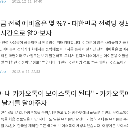
Web
2012. 12. 11. 14:40
할 수 없으니 참고해주세요. 이런 위젯도 있습니다만 보시다시피 멀쩡하게 작동하진 않
금 전력 예비율은 몇 %? - 대한민국 전력망 정
시간으로 알아보자
 전력 사용량이 급증하면서 전력망이 위태위태합니다. 이때문에 많은 사람들이 지금 
. 이때문에 전력거래소에서는 전력예보 페이지를 통해서 실시간 전력 예비율을 보여
화된 화면이라 모바일로는 보기 불편하죠. 그래서 전력거래소에서는 아이폰용 어플을 
할 "대한민국 전력망 정보" 앱입니다. 대한민국 전력망 정보 앱은 대한민국 스토어와 
,"전력거래소"라고 검색하면 쉽게 찾을 수 있습니다. 당연히 무료입니다. 설치를 하면
Web
2012. 6. 11. 22:53
콘이 생깁니다. 그걸 터치하면 이렇게 멋진 인트로 화면이 잠깐 지나갑니다. 초기화면
 나오며 옆으로 슬라이드를 하..
아 내 카카오톡이 보이스톡이 된다" - 카카오
 날개를 달아주자
12년 4월 13일, 카카오톡을 운영/배포하고 있는 카카오에서 mVoIP 기반의 보이스
톡을 처음 선보였을 때만 하더라도 일본 유저들만 발신이 가능하고 다른 유저들은 수
5월 24일에 한국을 제외한 모든 국가에 보이스톡이 개방되었습니다. 어떻게든 보이스