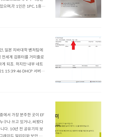
으며,각 1인은 1PC, 1휴대
도우 태블릿이 포함됩니다) H
 2천 4백원 정도입니다.하지만
만, 일본 치바대학 벤처팀에
or처럼 전세계 컴퓨터를 거미줄로
하게 되죠. 하지만 내부 네트
15:39:46 DHCP 서버가
서버가 IP 할당함: ***.***.***.
중에서 가장 분주한 곳이 EF
누구나 쓰고 있거나, 써봤다
니다. 10년 전 공유기의 보
업그레이드 알리미와 보안 검사