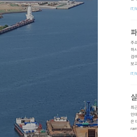
기를
IT/
도 
있겠
파
주소
하시
검색
보고
답이
IT/
한글
'열
실
최근
인데
은 
ra
이라