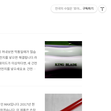
전국의 수많은 '호야'중 한명이 꾸리는 블로그
구독하기
시 꺼내보면 먹통일때가 많습
건전지를 넣으면 해결됩니다.라
레이드가 이상하다면, 새 건전
새 건전지를 넣으세요.B. 건전지
 누름) 4. 단4형 건전지라
) A. 휴대폰..
군인 MAX입니다.2017년 현
 하겠습니다. 이 제품은 손잡