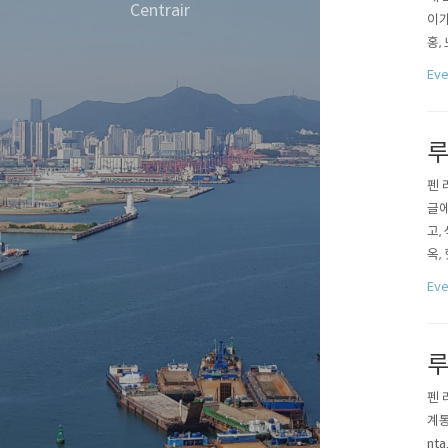
Centrair
이가
홍,
아니
Eve
작은
루
펜 
글에
고,
옥,
"컬
Eve
저장
루
펜 
계통
nt