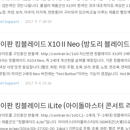
 검은색인 것만 나옵니다. 풀컬러 제품군인 X10이 흰색인 것과 대조적이죠.색상은 11종(
 노랑, 하양, 보라, 아쿠아, 터키옥, 연분홍)이 구비되어 있으며,오늘 다루는 제품은 빨
라 내부 LED도 빨간색으로 셋팅되어 있습니다.밝기는 4단계인데, 딱히 눈에 띄게 밝
nt Support
2017. 9. 7. 00:59
 하단의 버튼 하나로 하며,꺼진 상태에서는 눌렀다 '때면' 켜집니다.켜진 상태에서 한번씩
이판 킹블레이드 X10 II Neo (방도리 블레이드
라이트를 고민중인 분들께 : http://centrair.kr/160 지난번엔 킹블레이드 X10의
서는 킹블레이드 X10 II Neo, 즉 2세대 개선판을 살펴볼 예정입니다. 기존 킹블레
 색상 사양 또한 동일합니다.(빨강, 파랑, 하양, 주황, 초록, 보라, 분홍, 노랑, 연초록, 연파
 핫핑크) 하지만 2세대 Neo 버전에는 "Hot Button"이라는 기능이 생겼습니다. Hot
러 예약"과 유사한 기능으로,사용자가 원할때마다 특정 색으로 바로 바꿀 수 있는 기
nt Support
2017. 9. 4. 01:36
한 1개 색상으로만 바꿀 수 있기 때문에 루미에이스의 기능하고는 다소..
이판 킹블레이드 iLite (아이돌마스터 콘서트 
라이트를 고민중인 분들께 : http://centrair.kr/160 (上-1세대, 下-2세대) 킹
 제품군인 "킹블레이드 iLite"입니다. 아이마스(아이돌마스터)의 OEM대군(大軍)으로 유
a.moe.in/wp/2016/03-27/02-20_2466 ) 기본으로 주황, 초록, 파랑, 빨강, 분홍, 