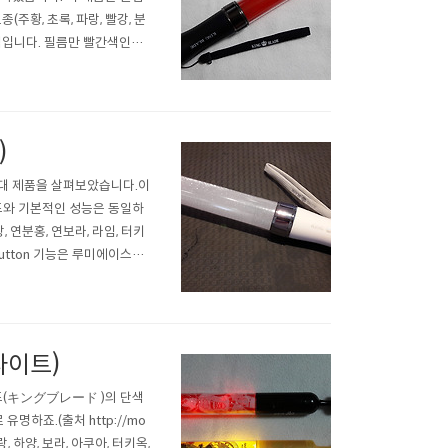
주황, 초록, 파랑, 빨강, 분
강색입니다. 필름만 빨간색인게
아진다거나 하진 않습니다. 조
 누..
)
 3세대 제품을 살펴보았습니다.이
이드와 기본적인 성능은 동일하
랑, 연분홍, 연보라, 라임, 터키
 Button 기능은 루미에이스의
능입니다.하지만 사용자가 미리
라이트)
블레이드(キングブレード )의 단색
명하죠.(출처 http://mo
노랑, 하양, 보라, 아쿠아, 터키옥,