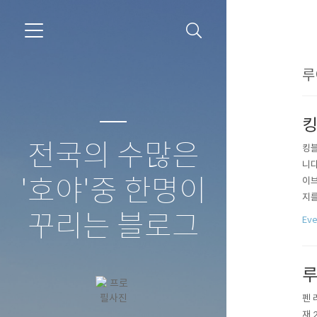
루
킹
전국의 수많은
킹블
니다
'호야'중 한명이
이브
지를
를 
꾸리는 블로그
Eve
는 
루
펜 
재 