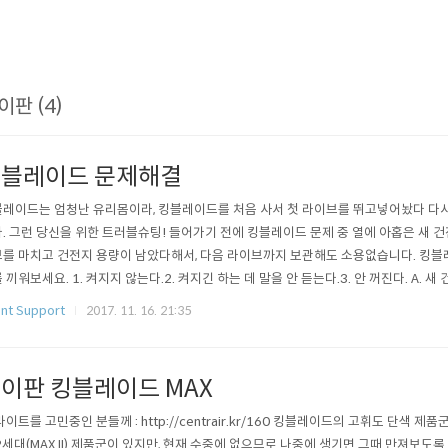
이판 (4)
블레이드 문제해결
레이드는 엄청난 유리몸이라, 킹블레이드를 처음 사서 첫 라이브를 뛰고넣어놨다 다
. 그런 당신을 위한 트러블슈팅! 들어가기 전에 킹블레이드 문제 중 열에 아홉은 새 
를 마치고 건전지 용량이 남았다해서, 다음 라이브까지 보관해도 소용없습니다. 킹블
 끼워보세요. 1. 켜지지 않는다.2. 켜지긴 하는 데 말을 안 듣는다.3. 안 꺼진다. A. 
잘 눌러봅니다. C. 초기화를 해봅시다. (주름진 버튼과 매끈한 버튼을 5초씩 번갈아가면서
nt Support
2017. 11. 16. 21:35
게 뭔가요? A. AAA형 건전지입니다. 5. 색상 주입이 잘 되지 않아요. (X10 III 시리즈 한정
이판 킹블레이드 MAX
라이트를 고민중인 분들께 : http://centrair.kr/160 킹블레이드의 고휘도 단색 제품
2세대(MAX II) 제품군이 있지만, 현재 수중에 없으므로 나중에 생기면 그때 만져보도록