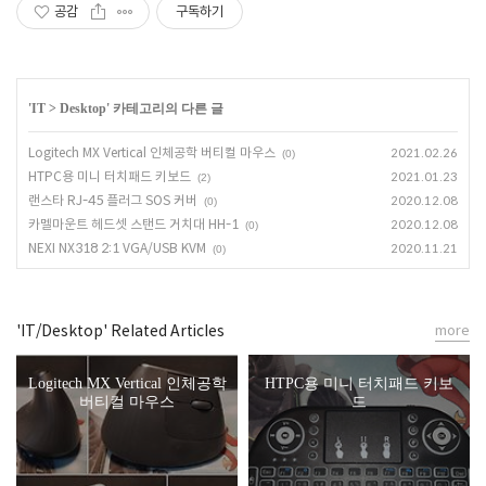
공감
구독하기
'
IT
>
Desktop
' 카테고리의 다른 글
Logitech MX Vertical 인체공학 버티컬 마우스
2021.02.26
(0)
HTPC용 미니 터치패드 키보드
2021.01.23
(2)
랜스타 RJ-45 플러그 SOS 커버
2020.12.08
(0)
카멜마운트 헤드셋 스탠드 거치대 HH-1
2020.12.08
(0)
NEXI NX318 2:1 VGA/USB KVM
2020.11.21
(0)
'IT/Desktop' Related Articles
more
Logitech MX Vertical 인체공학
HTPC용 미니 터치패드 키보
버티컬 마우스
드