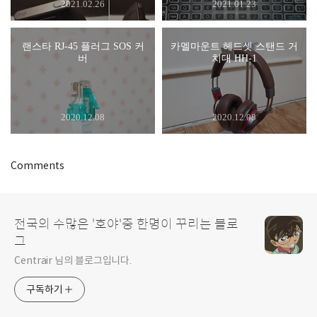
2021.02.26
2021.01.23
랜스타 RJ-45 플러그 SOS 커
카멜마운트 헤드셋 스탠드 거
버
치대 HH-1
2020.12.08
2020.12.08
Comments
전국의 수많은 '호야'중 한명이 꾸리는 블로
그
Centrair 님의 블로그입니다.
구독하기