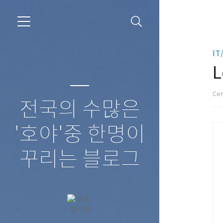
IT
L
Cen
전국의 수많은
'호야'중 한명이
꾸리는 블로그