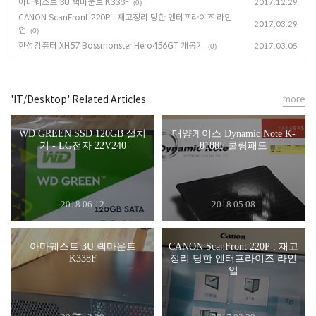
아마퀘스트 3U 랙마운트 K338F
2017.12.29
(0)
CANON ScanFront 220P : 재고정리 당한 엔터프라이즈 라인
2017.03.29
업
(0)
한성컴퓨터 XH57 Bossmonster Hero456GT 개봉기
2017.03.05
(0)
'IT/Desktop' Related Articles
more
WD GREEN SSD 120GB 설치
대양케이스 Dynamic Note K-
기 - LG전자 22V240
8188F 쿨링패드
2018.06.12
2018.05.08
아마퀘스트 3U 랙마운트
CANON ScanFront 220P : 재고
K338F
정리 당한 엔터프라이즈 라인
업