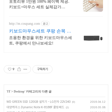
뷰이벤트 1만원 페이백
포토리뷰 1만원 100% 페이백 제공.
키보드+마우스 세트 실체감가
19,900원
http://m.coupang.com
광고
키보드마우스세트 쿠팡 손목 편
한 인체공학 디자인
조용한 환경을 위한 키보드마우스세
트, 쿠팡에서 만나보세요!
9
구독하기
'
IT
>
Desktop
' 카테고리의 다른 글
WD GREEN SSD 120GB 설치기 - LG전자 22V240
2018.06.12
(0)
대양케이스 Dynamic Note K-8188F 쿨링패드
2018.05.08
(2)